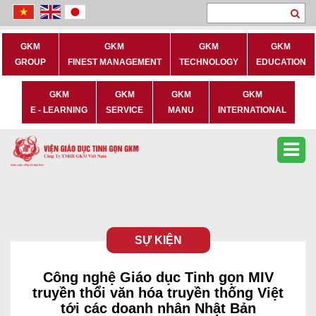
Se
GKM
GKM
GKM
GKM
GROUP
FINEST MANAGEMENT
TECHNOLOGY
EDUCATION
GKM
GKM
GKM
GKM
E - LEARNING
SERVICE
MANU
INTERNATIONAL
SỰ KIỆN
Công nghệ Giáo dục Tinh gọn MIV
truyền thổi văn hóa truyền thống Việt
tới các doanh nhân Nhật Bản