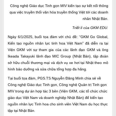
Công nghệ Giáo dục Tinh gọn MIV kiến tạo sự kết nối thông
qua việc truyền thổi văn hóa truyền thống Việt tới các doanh
nhân Nhật Bản.
Triết lí của GKM EDU.
Ngày 6/1/2025, buổi tọa đàm với chủ đề: “GKM Go Global,
Kiến tạo nguồn nhân lực tinh hoa Việt Nam” đã diễn ra tại
Viện GKM với sự tham gia của các lãnh đạo GKM và ông
Ikeada Takayuki lãnh đạo MIC Group (Nhật Bản), tập đoàn
sở hữu chuỗi thương mại và dịch vụ xe hơi tại Nhật theo mô
hình bảo dưỡng và sửa chữa tổng hợp đa hãng.
Tại buổi tọa đàm, PGS.TS Nguyễn Đăng Minh chia sẻ về
Công nghệ Giáo dục Tinh gọn, Công nghệ Quản trị Tinh gọn
MIV trong dự án hợp tác 3 bên (Viện GKM, các tổ chức chức
giáo dục Việt Nam và doanh nghiệp Nhật Bản) để kiến tạo
nguồn nhân lực Tinh hoa cho sinh viên Việt Nam du học thực
tập tại Nhật Bản.