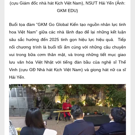
(cựu Giám đốc nhà hát Kịch Việt Nam), NSƯT Hải Yến (Ảnh:
GKM EDU)
Buổi tọa đàm “GKM Go Global Kiến tạo nguồn nhân lực tinh
hoa Việt Nam” giữa các nhà lãnh đạo để lại những kết luận
sâu sắc hướng đến 2025 tinh gọn hiệu lực hiệu quả. Tiếp
nối chương trình là buổi tối ấm cúng với những câu chuyện
vui trong bữa cơm thân mật, và trong những tiết mục giao
lưu văn hóa Việt Nhật với tiếng đàn bầu của nghệ sĩ Thế
Vinh (cựu GĐ Nhà hát Kịch Việt Nam) và giọng hát nữ ca sĩ
Hải Yến.